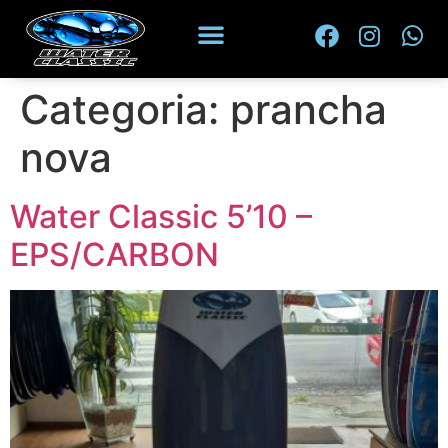
Categoria:
prancha
nova
Water Classic 5’10 –
EPS/CARBON