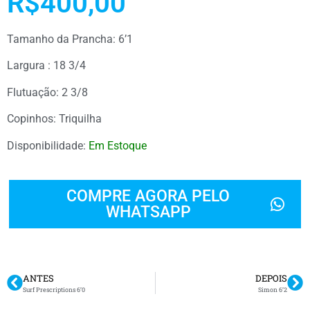
R$400,00
Tamanho da Prancha: 6’1
Largura : 18 3/4
Flutuação: 2 3/8
Copinhos: Triquilha
Disponibilidade:
Em Estoque
COMPRE AGORA PELO
WHATSAPP
ANTES
DEPOIS
Surf Prescriptions 6’0
Simon 6’2