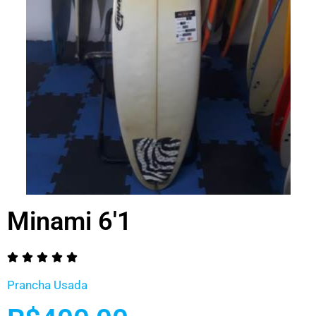
Minami 6'1





Prancha Usada